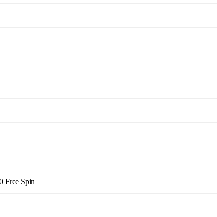
0 Free Spin