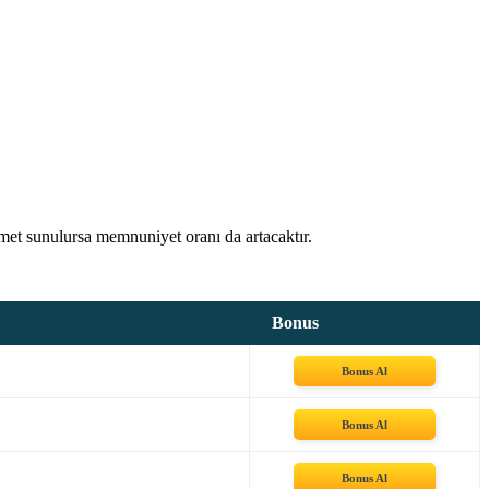
zmet sunulursa memnuniyet oranı da artacaktır.
Bonus
Bonus Al
Bonus Al
Bonus Al