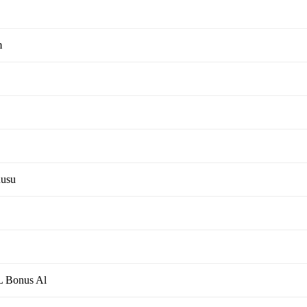
m
nusu
 Bonus Al