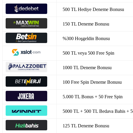
500 TL Hediye Deneme Bonusu
150 TL Deneme Bonusu
%300 Hoşgeldin Bonusu
500 TL veya 500 Free Spin
1000 TL Deneme Bonusu
100 Free Spin Deneme Bonusu
5.000 TL Bonus + 50 Free Spin
5000 TL + 500 TL Bedava Bahis + 5
125 TL Deneme Bonusu