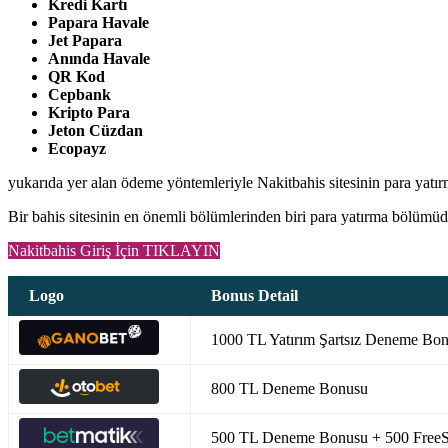
Kredi Kartı
Papara Havale
Jet Papara
Anında Havale
QR Kod
Cepbank
Kripto Para
Jeton Cüzdan
Ecopayz
yukarıda yer alan ödeme yöntemleriyle Nakitbahis sitesinin para yatırma
Bir bahis sitesinin en önemli bölümlerinden biri para yatırma bölümüdü
Nakitbahis Giriş İçin TIKLAYIN
Logo
Bonus Detail
1000 TL Yatırım Şartsız Deneme Bo
800 TL Deneme Bonusu
500 TL Deneme Bonusu + 500 FreeS