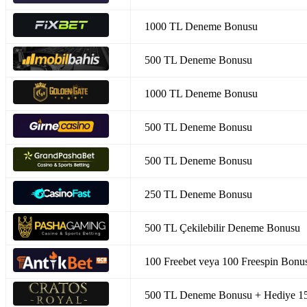
1000 TL Deneme Bonusu
500 TL Deneme Bonusu
1000 TL Deneme Bonusu
500 TL Deneme Bonusu
500 TL Deneme Bonusu
250 TL Deneme Bonusu
500 TL Çekilebilir Deneme Bonusu
100 Freebet veya 100 Freespin Bonu
500 TL Deneme Bonusu + Hediye 15