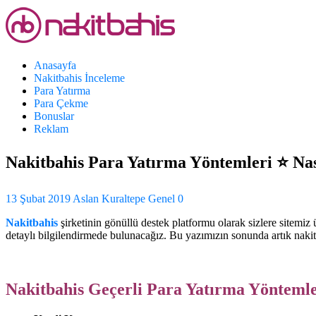
Anasayfa
Nakitbahis İnceleme
Para Yatırma
Para Çekme
Bonuslar
Reklam
Nakitbahis Para Yatırma Yöntemleri ⭐️ Na
13 Şubat 2019
Aslan Kuraltepe
Genel
0
Nakitbahis
şirketinin gönüllü destek platformu olarak sizlere sitemiz 
detaylı bilgilendirmede bulunacağız. Bu yazımızın sonunda artık nakit
Nakitbahis Geçerli Para Yatırma Yöntemle