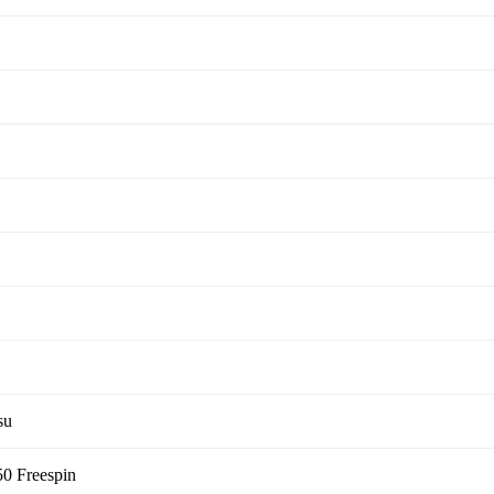
su
0 Freespin