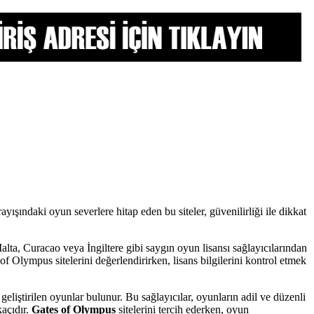
ayışındaki oyun severlere hitap eden bu siteler, güvenilirliği ile dikkat
Malta, Curacao veya İngiltere gibi saygın oyun lisansı sağlayıcılarından
 of Olympus sitelerini değerlendirirken, lisans bilgilerini kontrol etmek
geliştirilen oyunlar bulunur. Bu sağlayıcılar, oyunların adil ve düzenli
açıdır.
Gates of Olympus
sitelerini tercih ederken, oyun