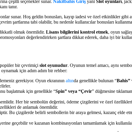
rına çeşitli seçenekler sunar.
Nakitbahis Giriş
yani
Slot oyunları
, jac
anı tanır.
nlar sunar. Hoş geldin bonusları, kayıp iadesi ve özel etkinlikler gibi av
evrim şartlarına tabi olabilir, bu nedenle kullanıcılar bonusları kullanm
dikkatli olmak önemlidir.
Lisans bilgilerini kontrol etmek
, oyun sağla
romosyonları değerlendirirken şartlara dikkat ederek, daha iyi bir kull
popüler bir çevrimiçi
slot oyunudur
. Oyunun temel amacı, aynı sembol
u oynamak için adım adım bir rehber:
rlemeniz gerekiyor. Oyun ekranının
altın
da genellikle bulunan “
Bahis” 
lirler.
unu başlatmak için genellikle “
Spin” veya “Çevir
” düğmesine tıklamanı
mlidir. Her bir sembolün değerini, ödeme çizgilerini ve özel özellikle
özellikleri de anlamak önemlidir.
iptir. Bu çizgilerde belirli sembollerin bir araya gelmesi, kazanç elde
erine geçebilir ve kazanan kombinasyonları tamamlamak için kullanılabili