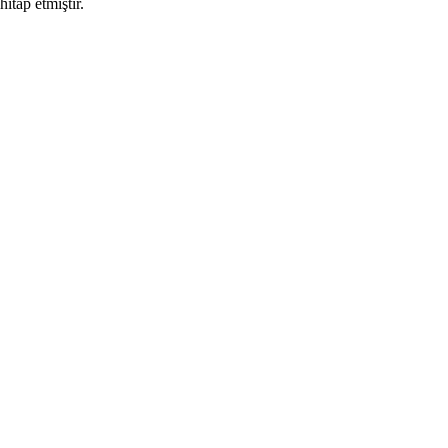
itap etmiştir.