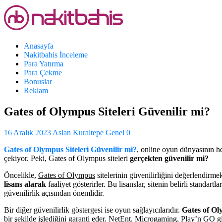
Anasayfa
Nakitbahis İnceleme
Para Yatırma
Para Çekme
Bonuslar
Reklam
Gates of Olympus Siteleri Güvenilir mi?
16 Aralık 2023
Aslan Kuraltepe
Genel
0
Gates of Olympus Siteleri Güvenilir mi?
, online oyun dünyasının he
çekiyor. Peki, Gates of Olympus siteleri
gerçekten güvenilir mi?
Öncelikle,
Gates of Olympus
sitelerinin güvenilirliğini değerlendirme
lisans alarak
faaliyet gösterirler. Bu lisanslar, sitenin belirli standa
güvenilirlik açısından önemlidir.
Bir diğer güvenilirlik göstergesi ise oyun sağlayıcılarıdır.
Gates of O
bir şekilde işlediğini garanti eder. NetEnt, Microgaming, Play’n GO gi