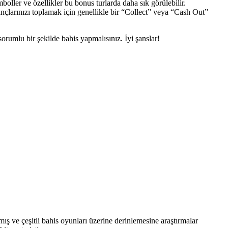
mboller ve özellikler bu bonus turlarda daha sık görülebilir.
nçlarınızı toplamak için genellikle bir “Collect” veya “Cash Out”
rumlu bir şekilde bahis yapmalısınız. İyi şanslar!
ış ve çeşitli bahis oyunları üzerine derinlemesine araştırmalar