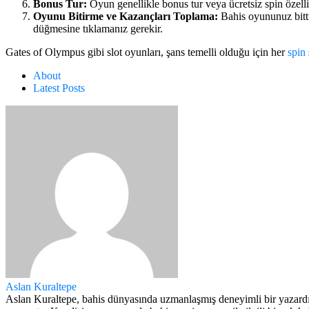
Bonus Tur:
Oyun genellikle bonus tur veya ücretsiz spin özellikl
Oyunu Bitirme ve Kazançları Toplama:
Bahis oyununuz bitti
düğmesine tıklamanız gerekir.
Gates of Olympus gibi slot oyunları, şans temelli olduğu için her
spin
About
Latest Posts
Aslan Kuraltepe
Aslan Kuraltepe, bahis dünyasında uzmanlaşmış deneyimli bir yazardır. 