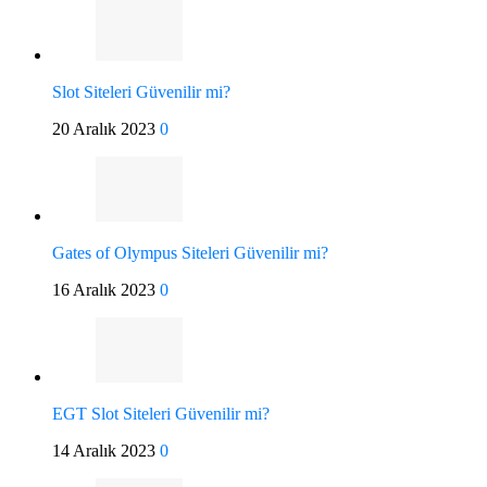
Slot Siteleri Güvenilir mi?
20 Aralık 2023
0
Gates of Olympus Siteleri Güvenilir mi?
16 Aralık 2023
0
EGT Slot Siteleri Güvenilir mi?
14 Aralık 2023
0