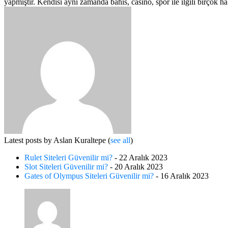
yapmıştır. Kendisi aynı zamanda bahis, casino, spor ile ilgili birçok hab
Latest posts by Aslan Kuraltepe
(
see all
)
Rulet Siteleri Güvenilir mi?
- 22 Aralık 2023
Slot Siteleri Güvenilir mi?
- 20 Aralık 2023
Gates of Olympus Siteleri Güvenilir mi?
- 16 Aralık 2023