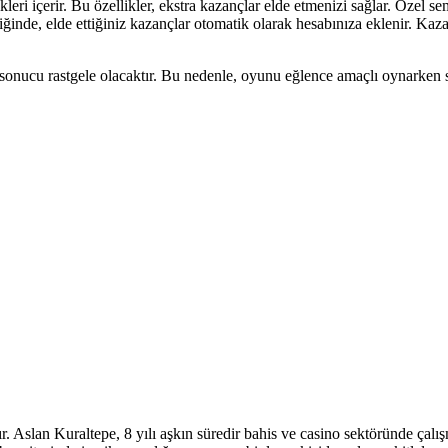
eri içerir. Bu özellikler, ekstra kazançlar elde etmenizi sağlar. Özel se
ğinde, elde ettiğiniz kazançlar otomatik olarak hesabınıza eklenir. Kaza
sonucu rastgele olacaktır. Bu nedenle, oyunu eğlence amaçlı oynarken so
Aslan Kuraltepe, 8 yılı aşkın süredir bahis ve casino sektöründe çalışm