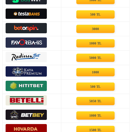
500 TL
3000
1000 TL
5000 TL
1000
500 TL
5050 TL
1000 TL
1500 TL