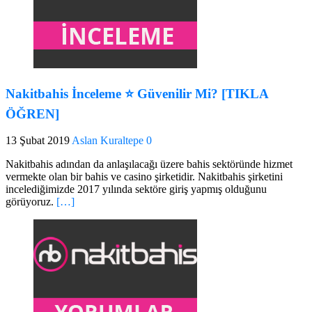
Nakitbahis İnceleme ⭐️ Güvenilir Mi? [TIKLA
ÖĞREN]
13 Şubat 2019
Aslan Kuraltepe
0
Nakitbahis adından da anlaşılacağı üzere bahis sektöründe hizmet
vermekte olan bir bahis ve casino şirketidir. Nakitbahis şirketini
incelediğimizde 2017 yılında sektöre giriş yapmış olduğunu
görüyoruz.
[…]