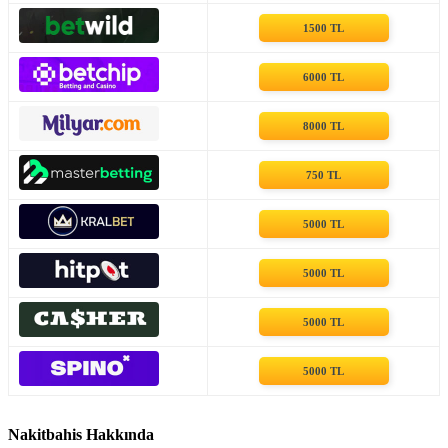
1500 TL
6000 TL
8000 TL
750 TL
5000 TL
5000 TL
5000 TL
5000 TL
Nakitbahis Hakkında