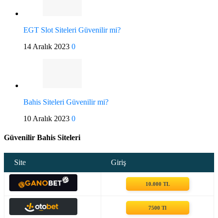
EGT Slot Siteleri Güvenilir mi?
14 Aralık 2023
0
Bahis Siteleri Güvenilir mi?
10 Aralık 2023
0
Güvenilir Bahis Siteleri
Site
Giriş
10.000 TL
7500 Tl