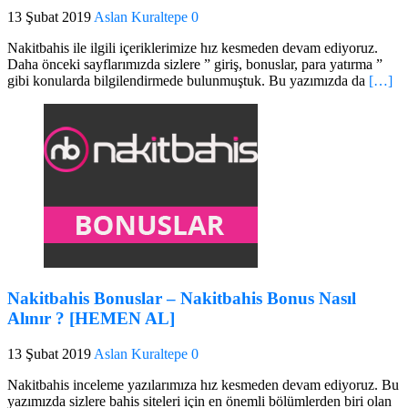
13 Şubat 2019
Aslan Kuraltepe
0
Nakitbahis ile ilgili içeriklerimize hız kesmeden devam ediyoruz.
Daha önceki sayflarımızda sizlere ” giriş, bonuslar, para yatırma ”
gibi konularda bilgilendirmede bulunmuştuk. Bu yazımızda da
[…]
Nakitbahis Bonuslar – Nakitbahis Bonus Nasıl
Alınır ? [HEMEN AL]
13 Şubat 2019
Aslan Kuraltepe
0
Nakitbahis inceleme yazılarımıza hız kesmeden devam ediyoruz. Bu
yazımızda sizlere bahis siteleri için en önemli bölümlerden biri olan