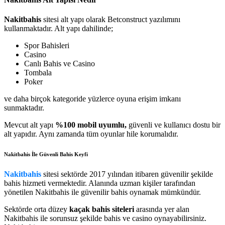
Nakitbahis
sitesi alt yapı olarak Betconstruct yazılımını
kullanmaktadır. Alt yapı dahilinde;
Spor Bahisleri
Casino
Canlı Bahis ve Casino
Tombala
Poker
ve daha birçok kategoride yüzlerce oyuna erişim imkanı
sunmaktadır.
Mevcut alt yapı
%100 mobil uyumlu,
güvenli ve kullanıcı dostu bir
alt yapıdır. Aynı zamanda tüm oyunlar hile korumalıdır.
Nakitbahis İle Güvenli Bahis Keyfi
Nakitbahis
sitesi sektörde 2017 yılından itibaren güvenilir şekilde
bahis hizmeti vermektedir. Alanında uzman kişiler tarafından
yönetilen Nakitbahis ile güvenilir bahis oynamak mümkündür.
Sektörde orta düzey
kaçak bahis siteleri
arasında yer alan
Nakitbahis ile sorunsuz şekilde bahis ve casino oynayabilirsiniz.