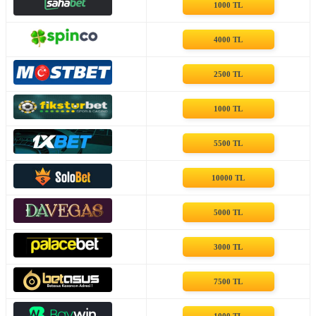
1000 TL
4000 TL
2500 TL
1000 TL
5500 TL
10000 TL
5000 TL
3000 TL
7500 TL
1000 TL