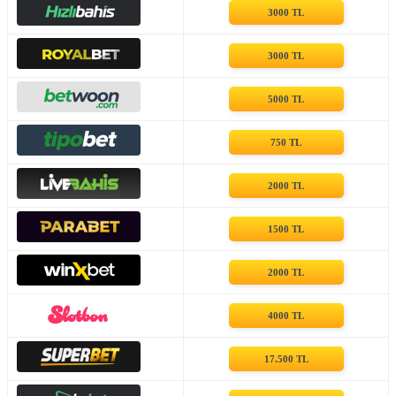
3000 TL
3000 TL
5000 TL
750 TL
2000 TL
1500 TL
2000 TL
4000 TL
17.500 TL