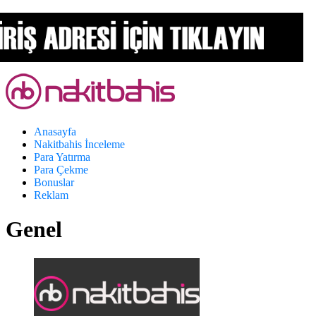
Anasayfa
Nakitbahis İnceleme
Para Yatırma
Para Çekme
Bonuslar
Reklam
Genel