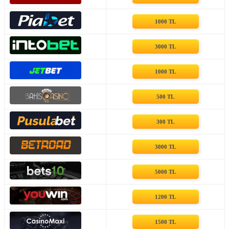
1000 TL
3000 TL
1000 TL
500 TL
300 TL
3000 TL
5000 TL
1200 TL
1500 TL